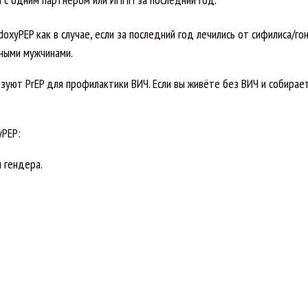
doxyPEP как в случае, если за последний год лечились от сифилиса/го
зными мужчинами.
уют PrEP для профилактики ВИЧ. Если вы живёте без ВИЧ и собирае
yPEP:
 гендера.