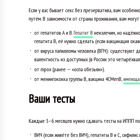
Если у вас бывает секс без презерватива, вам особе
путём. В зависимости от страны проживания, вам могу
от гепатитов A и B.
Гепатит B
неизлечим, но надёжно 
гепатита B, её нужно сделать (если вакцинация ока
от вируса папилломы человека (ВПЧ): существуют д
валентность из доступных (в России это четырёхвал
от mpox (ранее — «оспа обезьян»).
от менингококка группы B, вакцина 4CMenB,
имеюща
Ваши тесты
Каждые 3–6 месяцев нужно сдавать тесты на ИППП по
ВИЧ (если живёте без ВИЧ), гепатиты B и C, сифилис 