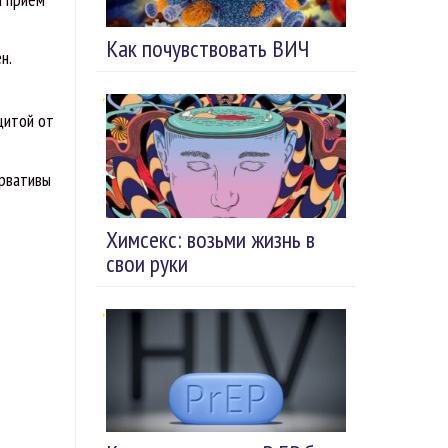
Как почувствовать ВИЧ
н.
щитой от
ервативы
Химсекс: возьми жизнь в
свои руки