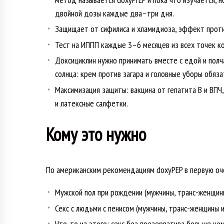
двойной дозы каждые два–три дня.
Защищает от сифилиса и хламидиоза, эффект против 
Тест на ИППП каждые 3–6 месяцев из всех точек кон
Доксициклин нужно принимать вместе с едой и полч
солнца: крем против загара и головные уборы обяза
Максимизация защиты: вакцина от гепатита B и ВПЧ,
и латексные салфетки.
Кому это нужно
По американским рекомендациям doxyPEP в первую оч
Мужской пол при рождении (мужчины, транс-женщины 
Секс с людьми с пенисом (мужчины, транс-женщины и 
Что-то из этого: секс без презерватива больше че