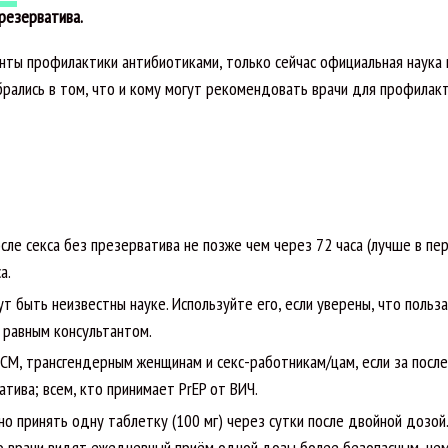
презерватива.
анты профилактики антибиотиками, только сейчас официальная наука 
рались в том, что и кому могут рекомендовать врачи для профилак
сле секса без презерватива не позже чем через 72 часа (лучше в пе
а.
 быть неизвестны науке. Используйте его, если уверены, что польза
и равным консультантом.
СМ, трансгендерным женщинам и секс-работникам/цам, если за посл
тива; всем, кто принимает PrEP от ВИЧ.
но принять одну таблетку (100 мг) через сутки после двойной дозой
 но врачи видят ежедневный приём одной дозы более безопасным, че