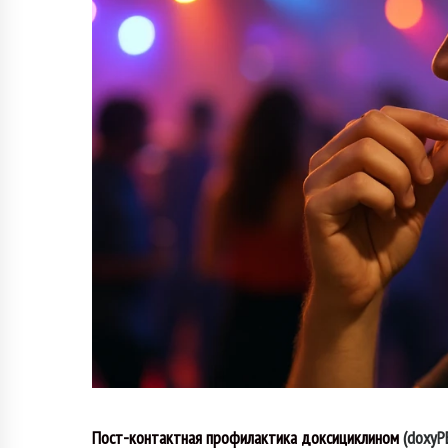
Пост-контактная профилактика доксициклином
(doxyP