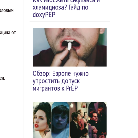
хламидиоза? Гайд по
половым
doxyPEP
кцина от
Обзор: Европе нужно
еи.
упростить допуск
мигрантов к PrEP