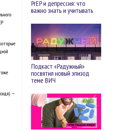
PrEP и депрессия: что
важно знать и учитывать
льного
EP
екоторые
дной
Подкаст «Радужный»
посвятил новый эпизод
 тоже
теме ВИЧ
 сидя) —