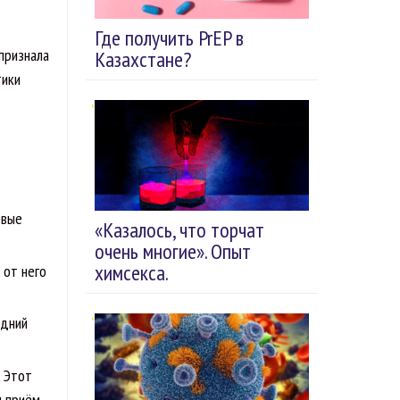
Где получить PrEP в
признала
Казахстане?
тики
рвые
«Казалось, что торчат
очень многие». Опыт
химсекса.
 от него
едний
. Этот
м приём