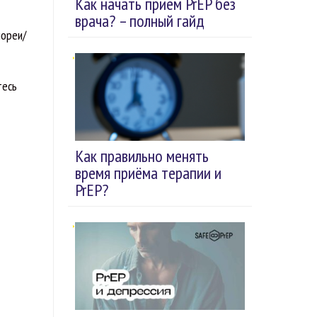
Как начать прием PrEP без
врача? – полный гайд
нореи/
тесь
Как правильно менять
время приёма терапии и
PrEP?