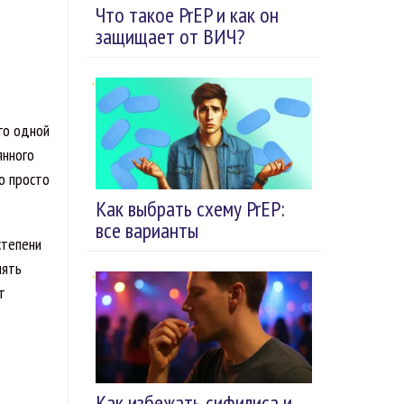
Что такое PrEP и как он
защищает от ВИЧ?
го одной
янного
о просто
Как выбрать схему PrEP:
все варианты
степени
нять
т
Как избежать сифилиса и