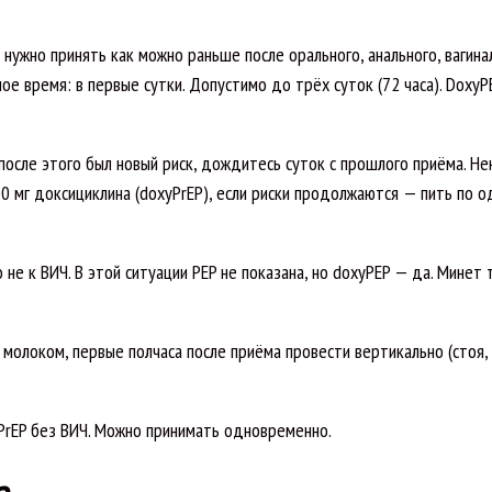
 нужно принять как можно раньше после орального, анального, вагина
ое время: в первые сутки. Допустимо до трёх суток (72 часа). DoxyP
и после этого был новый риск, дождитесь суток с прошлого приёма. Н
0 мг доксициклина (doxyPrEP), если риски продолжаются — пить по о
не к ВИЧ. В этой ситуации PEP не показана, но doxyPEP — да. Минет
 молоком, первые полчаса после приёма провести вертикально (стоя,
PrEP без ВИЧ. Можно принимать одновременно.