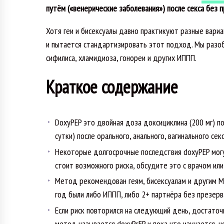
путём («венерические заболевания») после секса без 
Хотя геи и бисексуалы давно практикуют разные вари
и пытается стандартизировать этот подход. Мы разоб
сифилиса, хламидиоза, гонореи и других ИППП.
Краткое содержание
DoxyPEP это двойная доза доксициклина (200 мг) по
сутки) после орального, анального, вагинального секс
Некоторые долгосрочные последствия doxyPEP могут
стоит возможного риска, обсудите это с врачом ил
Метод рекомендован геям, бисексуалам и другим М
год были либо ИППП, либо 2+ партнёра без презерва
Если риск повторился на следующий день, достаточ
метод называется doxyPrEP и пока что изучается,