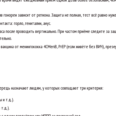
гонореи зависит от региона. Защита не полная, тест всё равно нуже
такта: горло, гениталии, анус.
аса после проводить вертикально. При частом приёме следите за за
тельно.
 вакцина от менингококка 4CMenB, PrEP (если живёте без ВИЧ), през
ередь назначают людям, у которых совпадают три критерия:
и т.д.).
т.д.).
м с одним партнёром или ИППП за последний год.