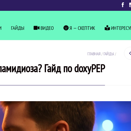
И
ГАЙДЫ
ВИДЕО
Я — СКЕПТИК
ИНТЕРЕС
ГЛАВНАЯ
/
ГАЙДЫ
/
ламидиоза? Гайд по doxyPEP