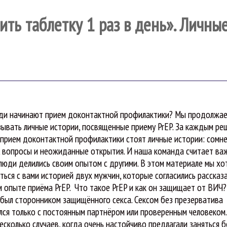
ить таблетку 1 раз в день». Личны
ди начинают прием доконтактной профилактики? Мы продолжа
зывать личные истории, посвященные приему PrEP. За каждым р
 прием доконтактной профилактики стоят личные истории: сомне
, вопросы и неожиданные открытия. И наша команда считает ва
люди делились своим опытом с другими. В этом материале мы хо
ться с вами историей двух мужчин, которые согласились рассказ
м опыте приёма PrEP. Что такое PrEP и как он защищает от ВИЧ
 был сторонником защищённого секса. Сексом без презерватива
лся только с постоянным партнёром или проверенным человеком.
есколько случаев, когда очень настойчиво предлагали заняться б