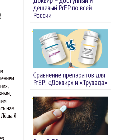
Доквир – доступный и
дешевый PrEP по всей
е
России
ем
Сравнение препаратов для
ешением
PrEP: «Доквир» и «Трувада»
ния,
жным,
тим
ать нам
? Лёша Я
ез