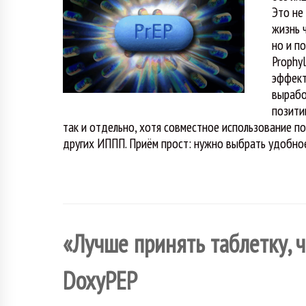
Это не
жизнь 
но и п
Prophy
эффект
вырабо
позити
так и отдельно, хотя совместное использование п
других ИППП. Приём прост: нужно выбрать удобное
«Лучше принять таблетку, 
DoxyPEP