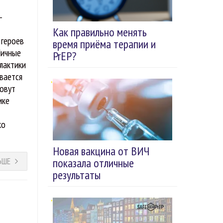
-
Как правильно менять
 героев
время приёма терапии и
Личные
PrEP?
лактики
ывается
зовут
ике
ко
Новая вакцина от ВИЧ
показала отличные
ЬШЕ
результаты