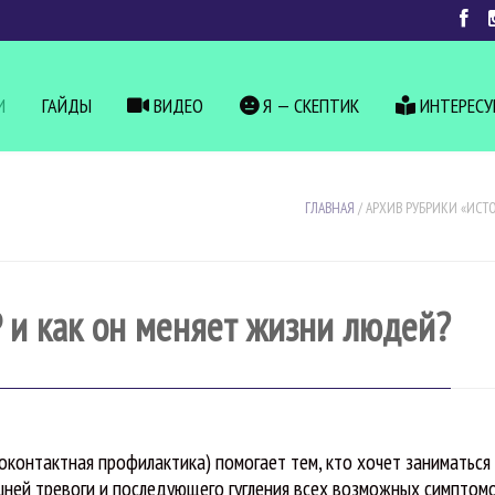
И
ГАЙДЫ
ВИДЕО
Я — СКЕПТИК
ИНТЕРЕС
ГЛАВНАЯ
/
АРХИВ РУБРИКИ «ИСТ
 и как он меняет жизни людей?
доконтактная профилактика) помогает тем, кто хочет заниматься
шней тревоги и последующего гугления всех возможных симптом