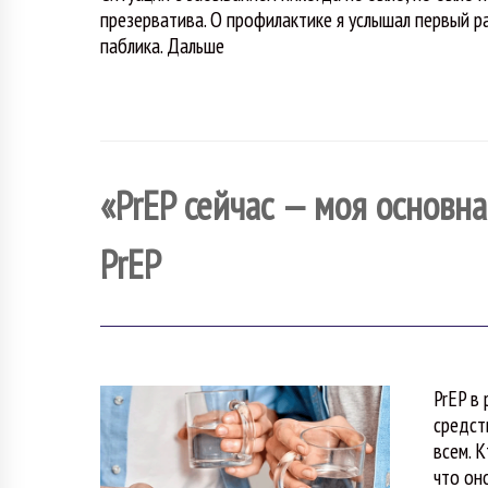
презерватива. О профилактике я услышал первый ра
паблика. Дальше
«PrEP сейчас — моя основн
PrEP
PrEP в
средст
всем. 
что он