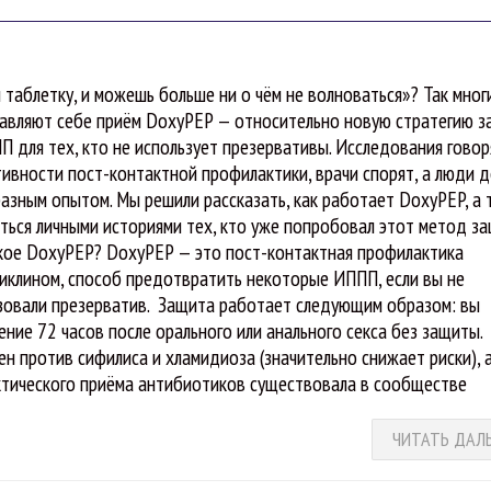
 таблетку, и можешь больше ни о чём не волноваться»? Так мног
авляют себе приём DoxyPEP — относительно новую стратегию 
П для тех, кто не использует презервативы. Исследования говор
ивности пост-контактной профилактики, врачи спорят, а люди д
разным опытом. Мы решили рассказать, как работает DoxyPEP, а
ться личными историями тех, кто уже попробовал этот метод за
кое DoxyPEP? DoxyPEP — это пост-контактная профилактика
иклином, способ предотвратить некоторые ИППП, если вы не
зовали презерватив. Защита работает следующим образом: вы
ение 72 часов после орального или анального секса без защиты.
 против сифилиса и хламидиоза (значительно снижает риски), 
ктического приёма антибиотиков существовала в сообществе
ЧИТАТЬ ДАЛ