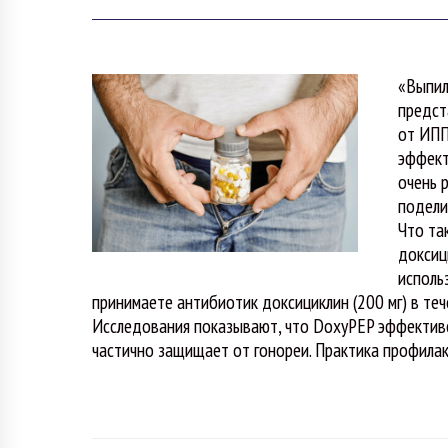
«Выпил
предст
от ИПП
эффект
очень 
подели
Что та
доксиц
исполь
принимаете антибиотик доксициклин (200 мг) в теч
Исследования показывают, что DoxyPEP эффективен
частично защищает от гонореи. Практика профила