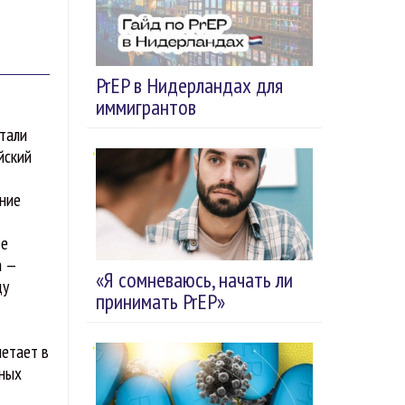
PrEP в Нидерландах для
иммигрантов
тали
йский
дние
те
а —
«Я сомневаюсь, начать ли
ду
принимать PrEP»
четает в
зных