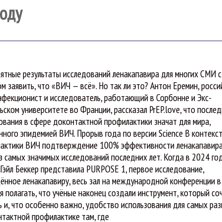
году
ятные результаты исследований ленакапавира для многих СМИ с
м заявить, что «ВИЧ — всё». Но так ли это? Антон Еремин, росси
нфекционист и исследователь, работающий в Сорбонне и Экс-
ьском университете во Франции, рассказал PrЕP.love, что после
ования в сфере доконтактной профилактики значат для мира,
нного эпидемией ВИЧ. Прорыв года по версии Science В контекс
актики ВИЧ подтверждение 100% эффективности ленакапавир
з самых значимых исследований последних лет. Когда в 2024 го
Гэйл Беккер представила PURPOSE 1, первое исследование,
ённое ленакапавиру, весь зал на международной конференции в
 полагать, что учёные наконец создали инструмент, который со
 и, что особенно важно, удобство использования для самых ра
нтактной профилактике там, где