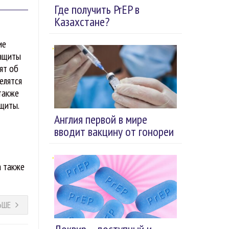
Где получить PrEP в
Казахстане?
ие
защиты
ят об
елятся
 также
щиты.
Англия первой в мире
вводит вакцину от гонореи
а также
ЬШЕ