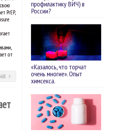
профилактику ВИЧ) в
 свою
России?
ет PrEP,
osure
огает
ивами,
ает от
«Казалось, что торчат
очень многие». Опыт
ЬШЕ
химсекса.
ает