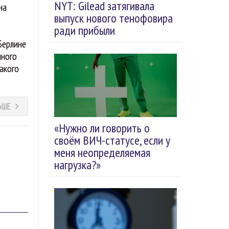
NYT: Gilead затягивала
на
выпуск нового тенофовира
и
ради прибыли
Берлине
много
такого
ЬШЕ
«Нужно ли говорить о
своём ВИЧ-статусе, если у
меня неопределяемая
нагрузка?»