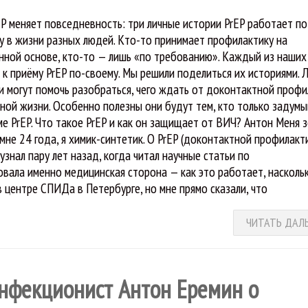
EP меняет повседневность: три личные истории PrEP работает по
у в жизни разных людей. Кто-то принимает профилактику на
нной основе, кто-то — лишь «по требованию». Каждый из наших
 к приёму PrEP по-своему. Мы решили поделиться их историями. 
и могут помочь разобраться, чего ждать от доконтактной профи
ьной жизни. Особенно полезны они будут тем, кто только задум
ме PrEP. Что такое PrEP и как он защищает от ВИЧ? Антон Меня 
 мне 24 года, я химик-синтетик. О PrEP (доконтактной профилакт
 узнал пару лет назад, когда читал научные статьи по
овала именно медицинская сторона — как это работает, насколь
 центре СПИДа в Петербурге, но мне прямо сказали, что
ЧИТАТЬ ДАЛ
 Инфекционист Антон Еремин о