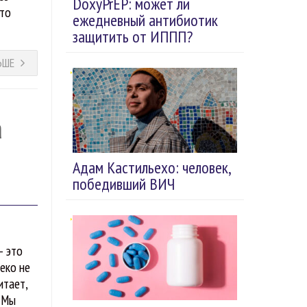
DoxyPrEP: может ли
-то
ежедневный антибиотик
защитить от ИППП?
ЬШЕ
а
Адам Кастильехо: человек,
победивший ВИЧ
— это
еко не
итает,
. Мы