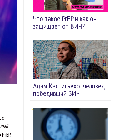
Что такое PrEP и как он
защищает от ВИЧ?
Адам Кастильехо: человек,
победивший ВИЧ
 с
ьный
 PrEP.