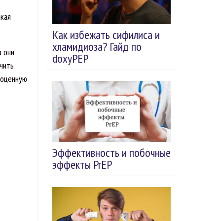
акая
Как избежать сифилиса и
хламидиоза? Гайд по
а они
doxyPEP
учить
ноценную
Эффективность и побочные
эффекты PrEP