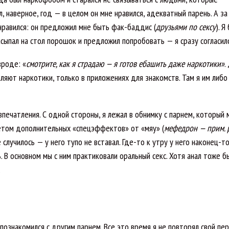
, наверное, год — в целом он мне нравился, адекватный парень. А з
нравился: он предложил мне быть фак-баддис (
друзьями по сексу
). Я
асыпал на стол порошок и предложил попробовать — я сразу согласилс
 вроде:
«
смотрите, как я страдаю — я готов ебашить даже наркотики»
.
ляют наркотики, только в приложениях для знакомств. Там я им либо
печатления. С одной стороны, я лежал в обнимку с парнем, который 
учётом дополнительных «спецэффектов» от «мяу» (
мефедрон — прим. 
 случилось — у него тупо не вставал. Где-то к утру у него наконец-то
. В основном мы с ним практиковали оральный секс. Хотя анал тоже б
.
познакомился с другим парнем. Все это время я не повторял свой пе