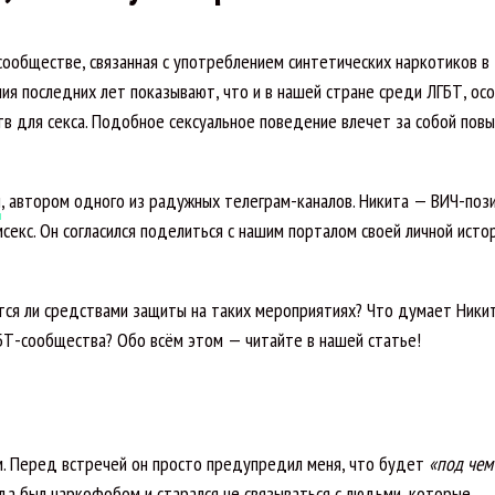
сообществе, связанная с употреблением синтетических наркотиков в
ния последних лет показывают, что и в нашей стране среди ЛГБТ, ос
тв для секса. Подобное сексуальное поведение влечет за собой по
м
, автором одного из радужных телеграм-каналов. Никита — ВИЧ-поз
мсекс. Он согласился поделиться с нашим порталом своей личной исто
тся ли средствами защиты на таких мероприятиях? Что думает Ники
БТ-сообщества? Обо всём этом — читайте в нашей статье!
м. Перед встречей он просто предупредил меня, что будет
«под чем
егда был наркофобом и старался не связываться с людьми, которые