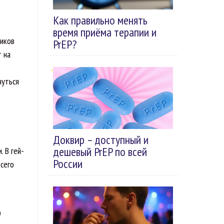
Как правильно менять
время приёма терапии и
ников
PrEP?
т на
нуться
Доквир – доступный и
дешевый PrEP по всей
 В гей-
России
всего
9