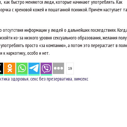
ел, как быстро меняются люди, которые начинают употреблять. Как
орчка с хреновой кожей и пошатанной психикой. Причём наступает т
го отсутствия информации у людей о дальнейших последствиях. Когд
изойти из-за низкого уровня сексуального образования, желания пол
употреблять просто «за компанию», а потом это перерастает в пол
и к наркотику, особо и нет.
19
ктика здоровья
,
секс без презерватива
,
химсекс