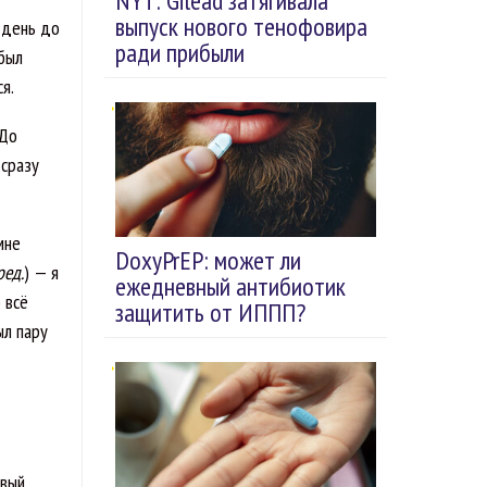
NYT: Gilead затягивала
выпуск нового тенофовира
а день до
ради прибыли
 был
я.
 До
 сразу
мне
DoxyPrEP: может ли
ред.
) — я
ежедневный антибиотик
 всё
защитить от ИППП?
ыл пару
рвый