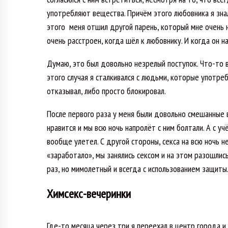
употребляют вещества. Причём этого любовника я знал
этого меня отшил другой парень, который мне очень 
очень расстроен, когда шёл к любовнику. И когда он н
Думаю, это был довольно незрелый поступок. Что-то
этого случая я сталкивался с людьми, которые употреб
отказывал, либо просто блокировал.
После первого раза у меня были довольно смешанные в
нравится и мы всю ночь напролёт с ним болтали. А с 
вообще улетел. С другой стороны, секса на всю ночь не
«заработало», мы занялись сексом и на этом разошлись
раз, но мимолетный и всегда с использованием защиты
Химсекс-вечеринки
Где-то месяца через три я переехал в центр города и 