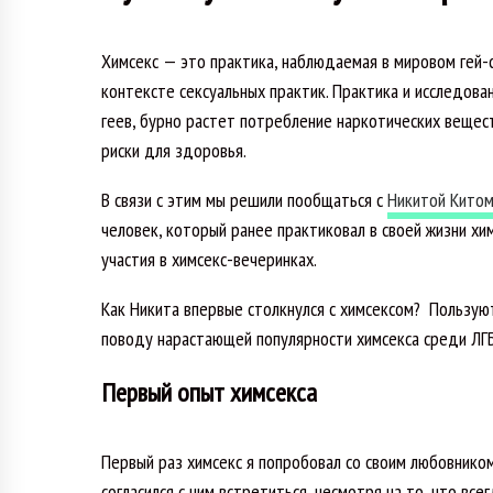
Химсекс — это практика, наблюдаемая в мировом гей-
контексте сексуальных практик. Практика и исследова
геев, бурно растет потребление наркотических вещес
риски для здоровья.
В связи с этим мы решили пообщаться с
Никитой Кито
человек, который ранее практиковал в своей жизни хи
участия в химсекс-вечеринках.
Как Никита впервые столкнулся с химсексом? Пользую
поводу нарастающей популярности химсекса среди ЛГ
Первый опыт химсекса
Первый раз химсекс я попробовал со своим любовнико
согласился с ним встретиться, несмотря на то, что вс