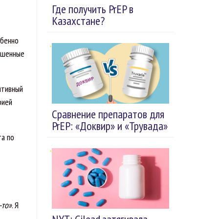
Где получить PrEP в
Казахстане?
обенно
вышенные
итивный
рией
Сравнение препаратов для
PrEP: «Доквир» и «Трувада»
та по
-то»
. Я