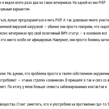
я видел всего раза два на таких вечеринках. На одной из них PrEP
еальным вариантом.
ься, лучше предохраняться и пить PrEP. А так довольно много участ
ленной вирусной нагрузкой — обычно они просто говорили, что сидя
мсекс-вечеринках про свой позитивный ВИЧ-статус — в основном все
 это никто особо не афишировал. Наверное, они просто боялись натк
огие. Но думаю, что проблема просто в твоём собственном окружении.
требляют — этаких строгих «зожников». В принципе я так и слез со 
ляет. По итогу у меня больше семиста заблокированных контактов в
 вещества. Стоит заметить, что я употреблял на протяжении где-то 