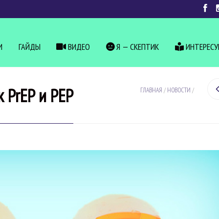
И
ГАЙДЫ
ВИДЕО
Я — СКЕПТИК
ИНТЕРЕС
 PrEP и PEP
ГЛАВНАЯ
/
НОВОСТИ
/