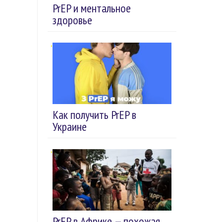
PrEP и ментальное
здоровье
Как получить PrEP в
Украине
PrEP в Африке — похожая