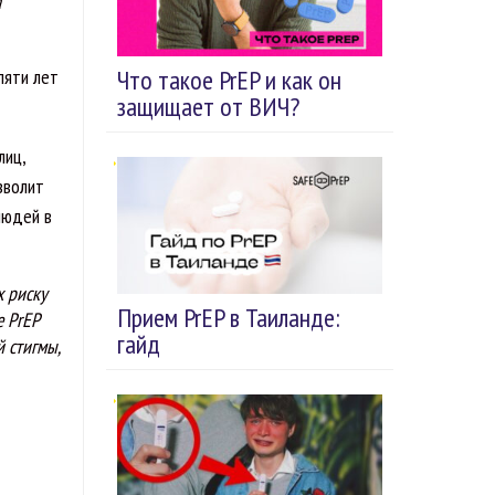
а
Что такое PrEP и как он
пяти лет
защищает от ВИЧ?
лиц,
зволит
людей в
х риску
Прием PrEP в Таиланде:
 PrEP
гайд
 стигмы,