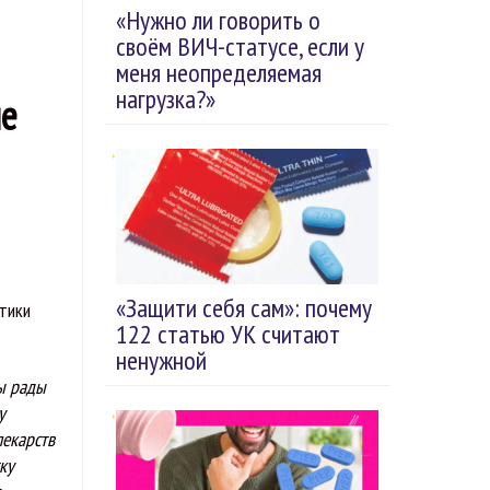
«Нужно ли говорить о
своём ВИЧ-статусе, если у
меня неопределяемая
нагрузка?»
ле
«Защити себя сам»: почему
тики
122 статью УК считают
ненужной
Мы рады
у
лекарств
ку