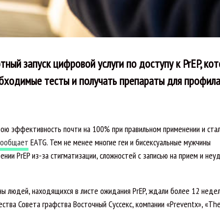
тный запуск цифровой услуги по доступу к PrEP, ко
бходимые тесты и получать препараты для профил
свою эффективность почти на 100% при правильном применении и ста
сообщает
EATG. Тем не менее многие геи и бисексуальные мужчины
ении PrEP из-за стигматизации, сложностей с записью на прием и неу
ны людей, находящихся в листе ожидания PrEP, ждали более 12 недел
ства Совета графства Восточный Суссекс, компании «Preventx», «Th