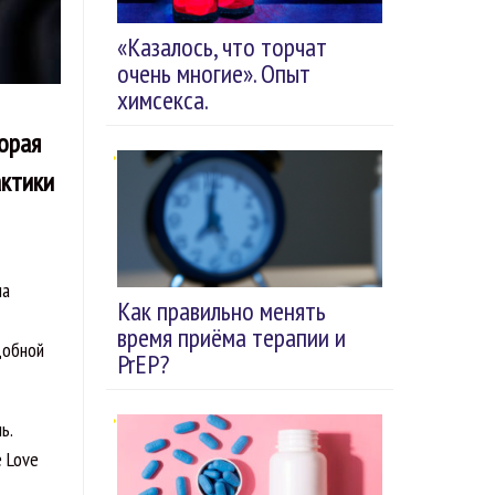
«Казалось, что торчат
очень многие». Опыт
химсекса.
торая
актики
ла
Как правильно менять
время приёма терапии и
добной
PrEP?
ь.
e Love