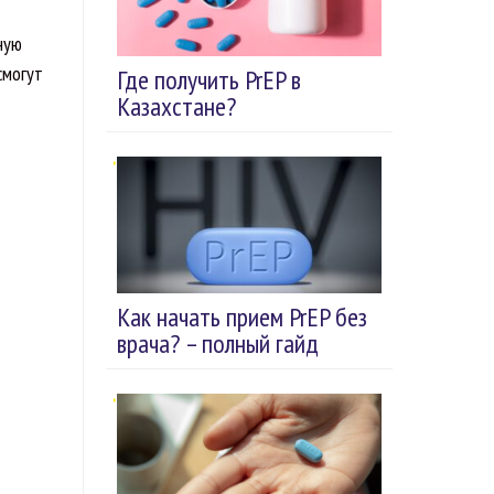
ную
смогут
Где получить PrEP в
Казахстане?
Как начать прием PrEP без
врача? – полный гайд