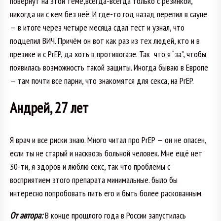
повернут на этой теме,всегда-всегда только с резинкой,
никогда ни с кем без неё. И где-то год назад перепил в сауне
— в итоге через четыре месяца сдал тест и узнал, что
подцепил ВИЧ. Причём он вот как раз из тех людей, кто и в
презике и с PrEP, да хоть в противогазе. Так что я “за”, чтобы
появилась возможность такой защиты. Иногда бываю в Европе
— там почти все парни, что знакомятся для секса, на PrEP.
Андрей, 27 лет
Я врач и все риски знаю. Много читал про PrEP — он не опасен,
если ты не старый и насквозь больной человек. Мне ещё нет
30-ти, я здоров и люблю секс, так что проблемы с
восприятием этого препарата минимальные. было бы
интересно попробовать пить его и быть более раскованным.
От автора:
В конце прошлого года в России запустилась