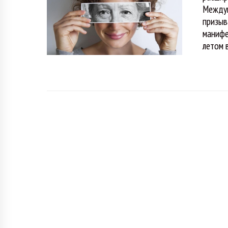
Междун
призыв
манифе
летом 