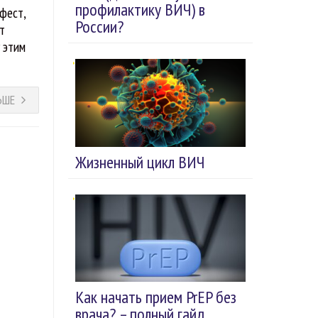
профилактику ВИЧ) в
фест,
России?
т
 этим
ЬШЕ
Жизненный цикл ВИЧ
Как начать прием PrEP без
врача? – полный гайд