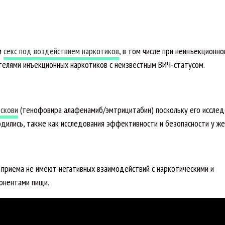
м
секс под воздействием наркотиков
, в том числе при неинъекционн
телями инъекционных наркотиков с неизвестным ВИЧ-статусом.
скови
(тенофовира алафенамиб/эмтрицитабин) поскольку его исслед
дились, также как исследования эффективности и безопасности у же
приема не имеют негативных взаимодействий с наркотическими и
понентами пищи.