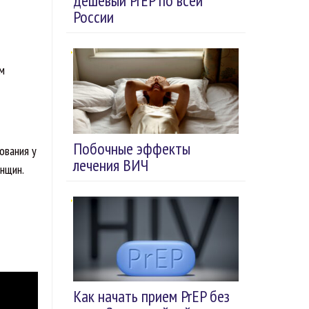
дешевый PrEP по всей
России
ом
Побочные эффекты
ования у
лечения ВИЧ
нщин.
Как начать прием PrEP без