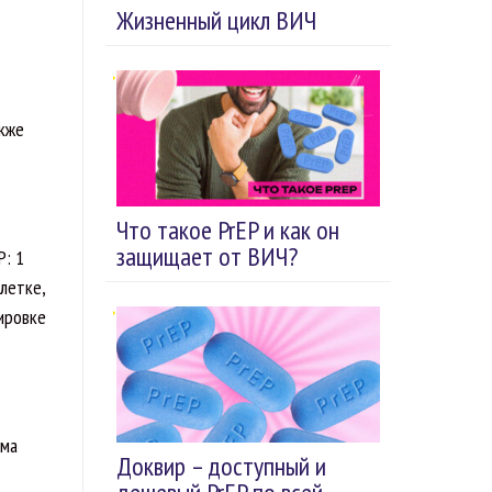
Жизненный цикл ВИЧ
акже
Что такое PrEP и как он
защищает от ВИЧ?
P: 1
летке,
ировке
ема
Доквир – доступный и