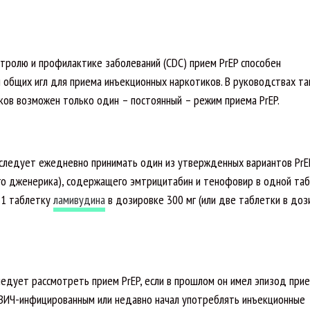
тролю и профилактике заболеваний (CDC) прием PrEP способен
 общих игл для приема инъекционных наркотиков. В руководствах т
ков возможен только один – постоянный – режим приема PrEP.
 следует ежедневно принимать один из утвержденных вариантов PrE
го дженерика), содержащего эмтрицитабин и тенофовир в одной таб
 1 таблетку
ламивудина
в дозировке 300 мг (или две таблетки в доз
едует рассмотреть прием PrEP, если в прошлом он имел эпизод при
 ВИЧ-инфицированным или недавно начал употреблять инъекционные