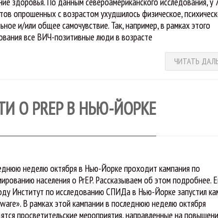
ние здоровья. По данным североамериканского исследования, у
тов опрошенных с возрастом ухудшилось физическое, психическ
льное и/или общее самочувствие. Так, например, в рамках этого
ования все ВИЧ-позитивные люди в возрасте
ЧИТАТЬ ДАЛ
И О PREP В НЬЮ-ЙОРКЕ
еднюю неделю октября в Нью-Йорке проходит кампания по
ированию населения о PrEP. Рассказываем об этом подробнее. 
оду Институт по исследованию СПИДа в Нью-Йорке запустил к
Aware». В рамках этой кампании в последнюю неделю октября
ятся просветительские мероприятия, направленные на повышен