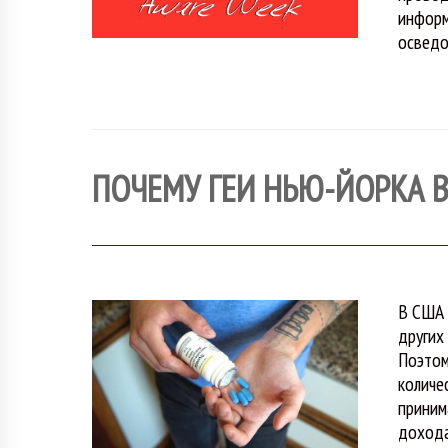
информ
осведо
ПОЧЕМУ ГЕИ НЬЮ-ЙОРКА 
В США 
других
Поэтом
количе
приним
дохода