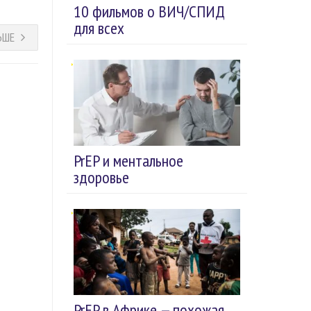
10 фильмов о ВИЧ/СПИД
для всех
ЬШЕ
PrEP и ментальное
здоровье
PrEP в Африке — похожая