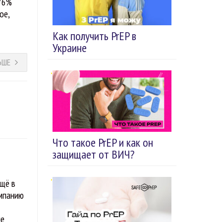
 76%
ое,
Как получить PrEP в
Украине
ЬШЕ
Что такое PrEP и как он
защищает от ВИЧ?
Ещё в
ампанию
ие