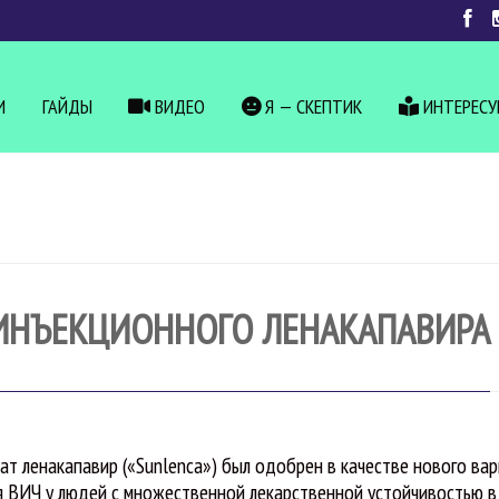
И
ГАЙДЫ
ВИДЕО
Я — СКЕПТИК
ИНТЕРЕС
ИНЪЕКЦИОННОГО ЛЕНАКАПАВИРА
ат ленакапавир («Sunlenca») был одобрен в качестве нового ва
я ВИЧ у людей с множественной лекарственной устойчивостью в