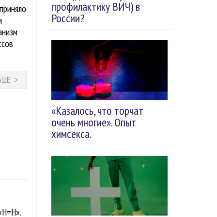
профилактику ВИЧ) в
 приняло
России?
и
анизм
ссов
ЬШЕ
«Казалось, что торчат
очень многие». Опыт
химсекса.
«Н=Н».