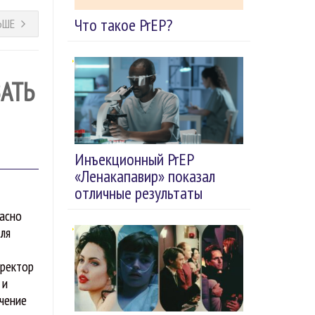
Что такое PrEP?
ЬШЕ
АТЬ
Инъекционный PrEP
«Ленакапавир» показал
отличные результаты
ласно
ля
иректор
 и
учение