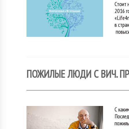
Стоит 
2016 г
«Life4
в стра
повыси
ПОЖИЛЫЕ ЛЮДИ С ВИЧ. П
С каки
Послед
пожилы