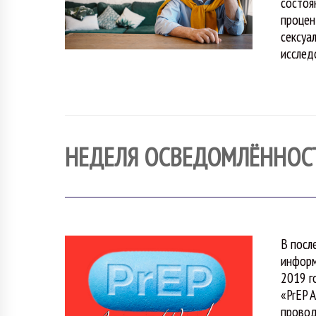
состоя
процен
сексуа
исслед
НЕДЕЛЯ ОСВЕДОМЛЁННОСТ
В посл
информ
2019 г
«PrEP 
провод