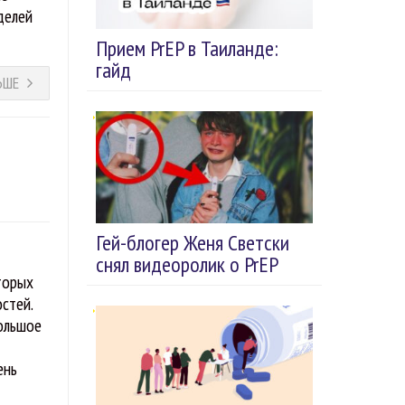
делей
Прием PrEP в Таиланде:
гайд
ЬШЕ
Гей-блогер Женя Светски
снял видеоролик о PrEP
торых
остей.
большое
ень