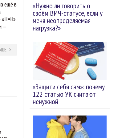
ла ещё в
«Нужно ли говорить о
а
своём ВИЧ-статусе, если у
ю «Н=Н»
меня неопределяемая
и —
нагрузка?»
ЬШЕ
«Защити себя сам»: почему
122 статью УК считают
ненужной
е