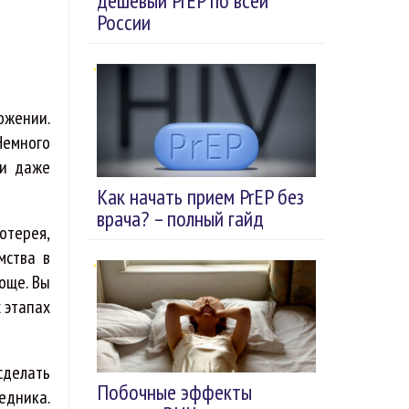
дешевый PrEP по всей
России
ожении.
Немного
 и даже
Как начать прием PrEP без
врача? – полный гайд
отерея,
мства в
още. Вы
 этапах
сделать
Побочные эффекты
едника.