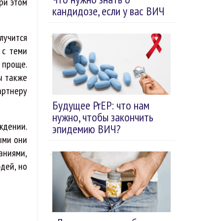
ри этом
кандидозе, если у вас ВИЧ
лучится
 с теми
о проще.
ы также
артнеру
Будущее PrEP: что нам
нужно, чтобы закончить
ждении.
эпидемию ВИЧ?
ыми они
ланиями,
дей, но