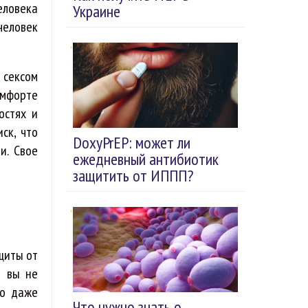
еловека
Украине
 человек
 сексом
омфорте
остях и
ск, что
DoxyPrEP: может ли
и. Свое
ежедневный антибиотик
защитить от ИППП?
щиты от
и вы не
но даже
Что нужно знать о