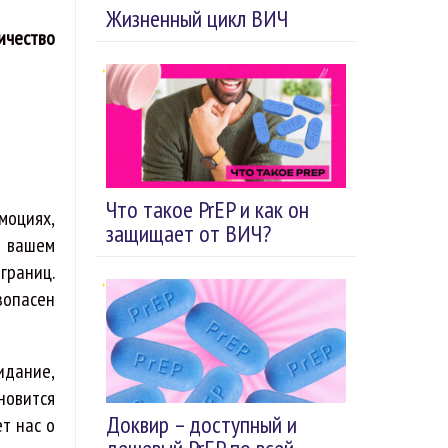
Жизненный цикл ВИЧ
ичество
Что такое PrEP и как он
моциях,
защищает от ВИЧ?
а вашем
границ.
зопасен
идание,
новится
Доквир – доступный и
т нас о