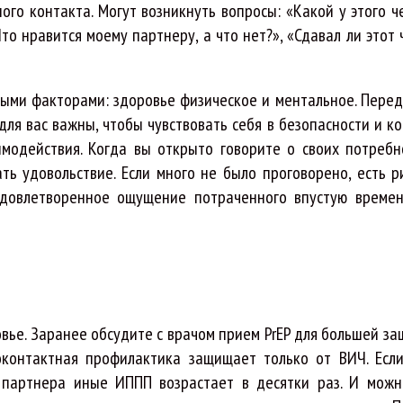
ого контакта. Могут возникнуть вопросы: «Какой у этого ч
Что нравится моему партнеру, а что нет?», «Сдавал ли этот
жными факторами: здоровье физическое и ментальное. Перед
для вас важны, чтобы чувствовать себя в безопасности и к
имодействия. Когда вы открыто говорите о своих потребн
ть удовольствие. Если много не было проговорено, есть ри
довлетворенное ощущение потраченного впустую времен
вье. Заранее обсудите с врачом прием PrEP для большей за
доконтактная профилактика защищает только от ВИЧ. Есл
т партнера иные ИППП возрастает в десятки раз. И мож