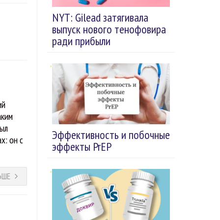
NYT: Gilead затягивала
выпуск нового тенофовира
ради прибыли
ий
аким
был
Эффективность и побочные
х: он с
эффекты PrEP
ЬШЕ