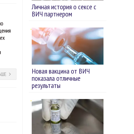
Личная история о сексе с
ВИЧ партнером
но
щения
сех
я
Новая вакцина от ВИЧ
ЬШЕ
показала отличные
результаты