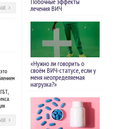
Побочные эффекты
лечения ВИЧ
ЬШЕ
«Нужно ли говорить о
своём ВИЧ-статусе, если у
 это
меня неопределяемая
блением
нагрузка?»
и
ЛГБТ,
екса.
для
ЬШЕ