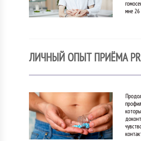
гомосе
мне 26
ЛИЧНЫЙ ОПЫТ ПРИЁМА PRE
Продол
профил
которы
доконт
чувств
контак