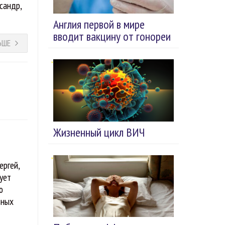
сандр,
Англия первой в мире
вводит вакцину от гонореи
ЬШЕ
Жизненный цикл ВИЧ
ергей,
ует
ю
ьных