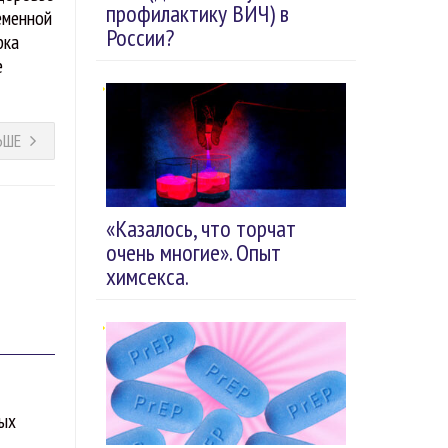
профилактику ВИЧ) в
еменной
России?
рка
е
ЬШЕ
«Казалось, что торчат
очень многие». Опыт
химсекса.
мых