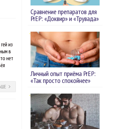
Сравнение препаратов для
PrEP: «Доквир» и «Трувада»
 гей из
нным в
что нет
вёл
Личный опыт приёма PrEP:
«Так просто спокойнее»
ЬШЕ