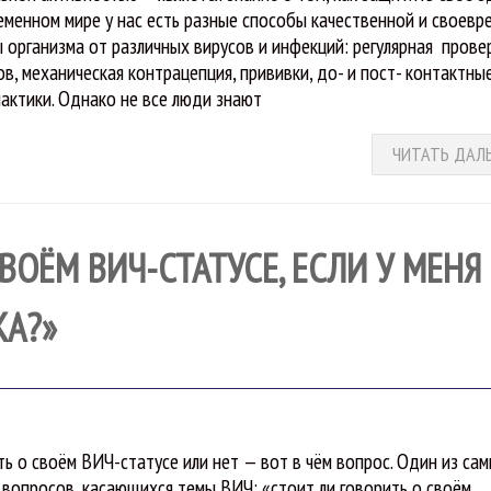
еменном мире у нас есть разные способы качественной и своевр
 организма от различных вирусов и инфекций: регулярная прове
ов, механическая контрацепция, прививки, до- и пост- контактны
актики. Однако не все люди знают
ЧИТАТЬ ДАЛ
ВОЁМ ВИЧ-СТАТУСЕ, ЕСЛИ У МЕНЯ
КА?»
ть о своём ВИЧ-статусе или нет — вот в чём вопрос. Один из са
 вопросов, касающихся темы ВИЧ: «стоит ли говорить о своём