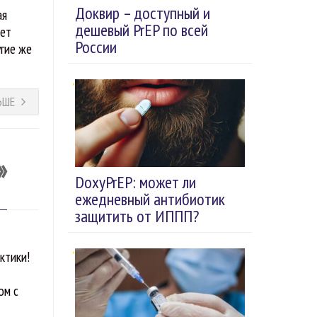
Доквир – доступный и
ая
дешевый PrEP по всей
дет
России
угие же
ЬШЕ
»
DoxyPrEP: может ли
ежедневный антибиотик
защитить от ИППП?
ктики!
ом с