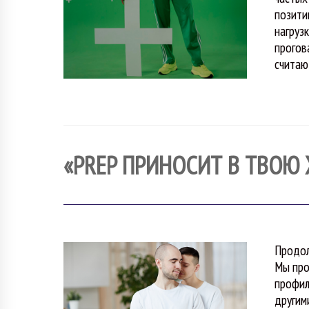
позити
нагруз
прогов
считаю
«PREP ПРИНОСИТ В ТВОЮ
Продол
Мы про
профил
другим