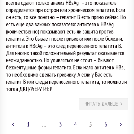
всегда сдают только анализ HBsAg – это показатель
определяется при остром или хроническом гепатите. Если
он есть, то все понятно – гепатит В есть прямо сейчас. Но
есть еще два важных показателя: антитела к HBsAg
(количественно) показывают есть ли защита против
гепатита. Это бывает после прививки или после болезни.
антитела к HBcAg – это след перенесенного гепатита В.
Для многих такой положительный результат оказывается
неожиданностью. Но удивляться не стоит – бывают
безжелтушные формы гепатита. Если мало антител к HBs,
то необходимо сделать прививку. А если у Вас есть
гепатит В или следы перенесенного гепатита, то можно ли
тогда ДКП/PrEP? PrEP
ЧИТАТЬ ДАЛЬШЕ
1
…
3
4
5
6