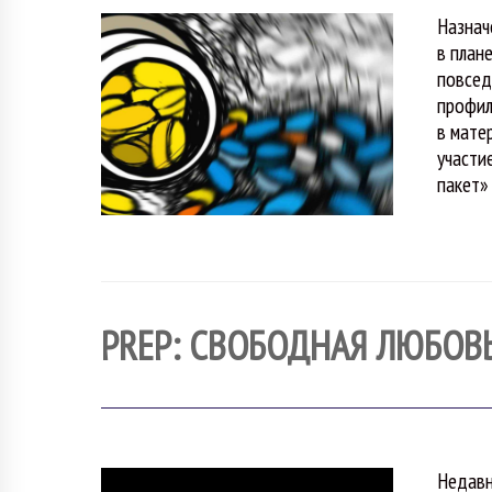
Назнач
в план
повсед
профил
в мате
участи
пакет»
PREP: СВОБОДНАЯ ЛЮБОВ
Недавн