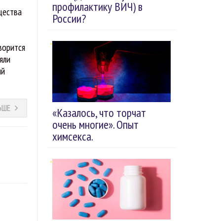
профилактику ВИЧ) в
щества
России?
ворится
яли
ый
ЬШЕ
«Казалось, что торчат
очень многие». Опыт
химсекса.
а