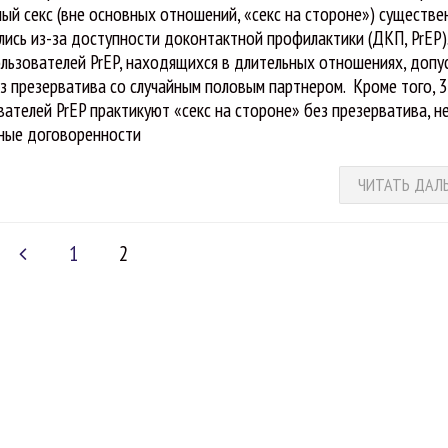
ный секс (вне основных отношений, «секс на стороне») существе
лись из-за доступности доконтактной профилактики (ДКП, PrEP)
льзователей PrEP, находящихся в длительных отношениях, допу
ез презерватива со случайным половым партнером. Кроме того, 
вателей PrEP практикуют «секс на стороне» без презерватива, н
сные договоренности
ЧИТАТЬ ДАЛ
1
2