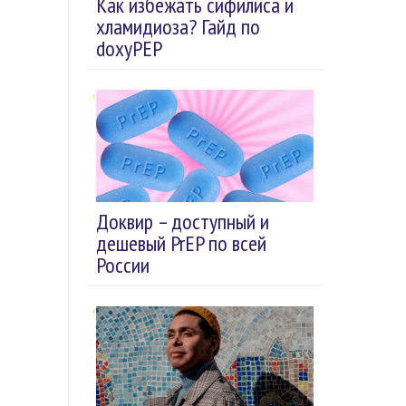
Как избежать сифилиса и
хламидиоза? Гайд по
doxyPEP
Доквир – доступный и
дешевый PrEP по всей
России