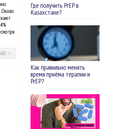
нно
Где получить PrEP в
. Около
Казахстане?
скают
34%
есмотря
ЬШЕ
Как правильно менять
время приёма терапии и
PrEP?