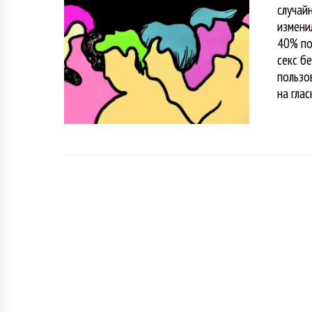
случай
измени
40% по
секс б
пользо
на гла