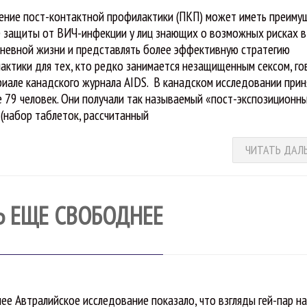
ение пост-контактной профилактики (ПКП) может иметь преиму
е защиты от ВИЧ-инфекции у лиц знающих о возможных рисках в
невной жизни и представлять более эффективную стратегию
актики для тех, кто редко занимается незащищенным сексом, го
риале канадского журнала AIDS. В канадском исследовании прин
е 79 человек. Они получали так называемый «пост-экспозиционн
 (набор таблеток, рассчитанный
ЧИТАТЬ ДАЛ
Ь ЕЩЕ СВОБОДНЕЕ
ее Автралийское исследование показало, что взгляды гей-пар н